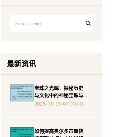
最新资讯
宝珠之光辉：探秘历史
与文化中的神秘宝珠与
其象征意义
2026-08-08 07:00:40
如何提高奥尔多声望快