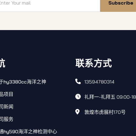
Subscribe
航
联系方式
于hy3380cc海洋之神
13594780314
品项目
礼拜一-礼拜五 09:00-18
司新闻
敦煌市虏展村170号
司服务
通hy590海洋之神检测中心