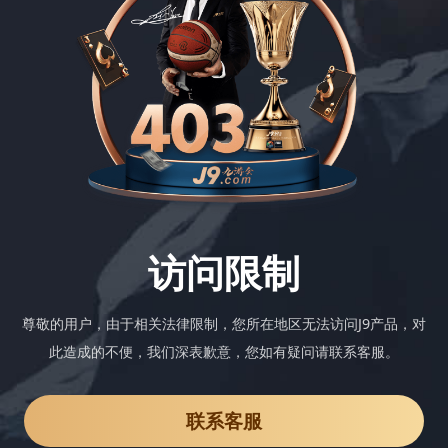
访问限制
尊敬的用户，由于相关法律限制，您所在地区无法访问J9产品，对
此造成的不便，我们深表歉意，您如有疑问请联系客服。
联系客服