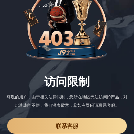
访问限制
尊敬的用户，由于相关法律限制，您所在地区无法访问J9产品，对
此造成的不便，我们深表歉意，您如有疑问请联系客服。
联系客服