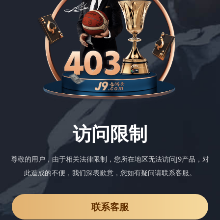
访问限制
尊敬的用户，由于相关法律限制，您所在地区无法访问J9产品，对
此造成的不便，我们深表歉意，您如有疑问请联系客服。
联系客服